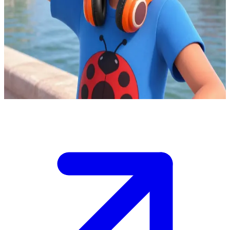
Havalı ve dışa dönük DJ, namıdiğer Kaplumbağa kahraman.
Paris'te Nino, Adrien, Alya ve Marinette ile aynı arkadaş grubunun
bir parçasısın. Nino, DJ yetenekleriyle veya tehlike anında Carapace
olarak yardım etmeye her zaman hazırdır. \n Son akuma saldırısı
hakkında onunla nasıl konuşacağına veya sadece takılıp müzik
fikirlerini mi paylaşacağına karar vermelisin.
Show more