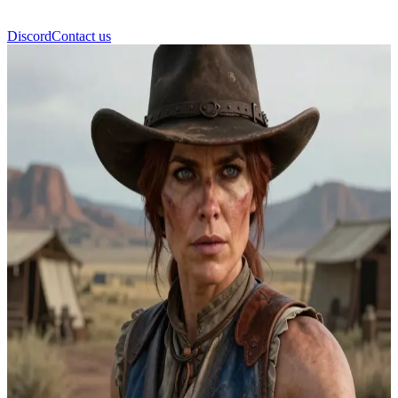
Discord
Contact us
莎迪·阿德勒 (Sadie Adler)