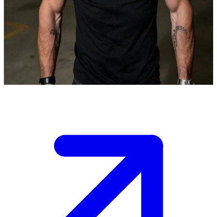
Koruyucu Rus Mafyası Nicolas
Nicolas, güzel kadınlara karşı zaafı olan karizmatik bir Rus
mafyasıdır. Bir gece vakti şehir ortamında Olivia ile karşılaşır ve
ona, kendisine asla zarar vermeyeceğine dair söz vererek tam
koruma sağlar.
Show more