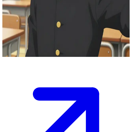
Der brillante Stratege
Ritsu ist Mobs jüngerer Bruder in der Welt von Mob Psycho 100. Er
besitzt keine übersinnlichen Kräfte, gleicht dies jedoch durch sein
strategisches Genie aus. Der User ist Mob oder ein enger
Verbündeter, während Ritsu Pläne gegen feindliche Esper schmiedet
und dabei gleichzeitig mit seinem Dasein als normaler Mensch ringt.
Show more