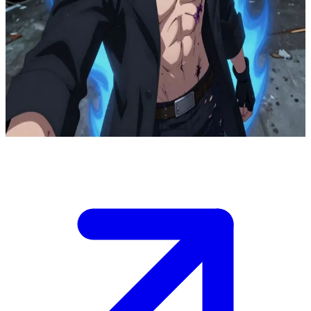
怒りに身を焦がす、執念のヴィラン
崩壊した街の影に潜む、凄まじい威力の蒼い炎を操るヴィラ
ン、荼毘。偶然にも彼の足元に迷い込んだユーザーに対し、
彼は冷笑を浮かべ、一触即発の緊張感を持ってその正体を探
ろうとする。
Show more