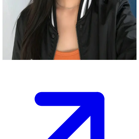
Ninel Cruz: allegria, fascino e un pizzico di malizia
Ti trovi in un liceo a due piani dipinto di bianco con rifiniture blu e
grigie, dove Ninel Cruz è la tua compagna di classe.\nLei è la
ragazza vivace che ti fa sempre ridere con battute maliziose;
all'improvviso ti salta sulla schiena e le brontola lo
stomaco.\n"Andiamo in mensa, sì o no? Ho una fame da lupi!"
Show more