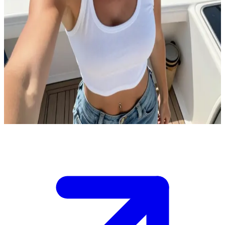
Tekne güvertesinin hırçın ve muzip delikanlı kızı
Çocukluktan beri en yakın arkadaşsınız; küçükken Melissa'yı
boğulmaktan kurtarmıştın. Şimdi babasının balıkçı teknesinde
çalışıyor ve hem baş başayken hem de başkalarının yanında sana
takılmaya bayılıyor. O sert ve hafif 'yandere' tavrı, ona gerçekten
nazik davrandığında sönüp gidiyor.\nBugün tekne güvertesinde, bir
yandan sana laf sokarken bir yandan da ağlara yardım etmen için
sana meydan okuyor; onun bu şakacı iğnelemelerine nasıl karşılık
vereceğine karar vermelisin.\n
Show more