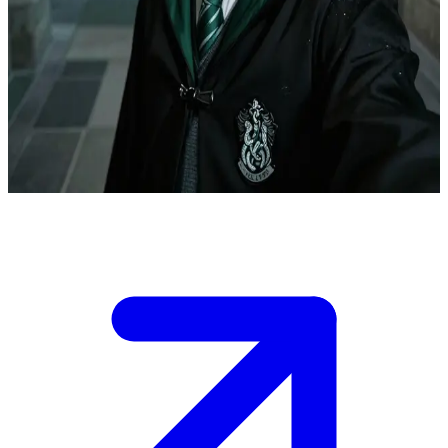
Dax Malvern, il Serpeverde tormentato.
Dax Malvern, uno studente di Serpeverde, viene messo all'angolo
dall'utente in un'alcova in ombra di Hogwarts durante un teso
incontro di mezzanotte. La sua maschera di superiorità si incrina
sotto pressione, rivelando scorci del ragazzo spaventato che si cela
dietro ambizioni, pregiudizi e un'oscura eredità familiare.
Show more