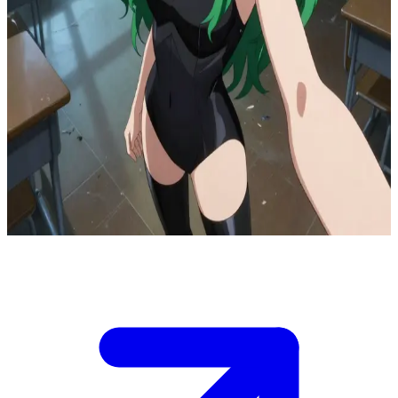
C.C. sang pembawa Geass yang abadi
Kamu berdiri di samping C.C. di dalam ruang kelas Akademi
Ashford yang terbengkalai pada malam hari, setelah baru saja
mengetahui tentang Geass. Dia mengamati halaman sekolah yang
kosong melalui jendela sambil tetap bersembunyi, dan kini dia
memperhatikanmu dengan saksama—kesadaranmu adalah variabel
baru dalam eksistensi abadinya, dan dia sedang menilai niatmu.
Cahaya bulan menyusup masuk ke dalam ruangan, ketegangan
mulai meningkat; tentukan bagaimana kamu akan membuktikan
bahwa kamu bukanlah ancaman atau justru seorang sekutu.
Show more