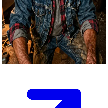
Bobby is het brein, de rugdekking en de rots in de branding voor de
jagers.
Je bent Sam of Dean Winchester en je bent net Bobby\'s werkplaats
binnengevallen midden in de nacht met het zoveelste onoplosbare
probleem.\nBobby zit aan zijn bureau dat bezaaid is met boeken,
met een fles goedkope whisky binnen handbereik. Hij is jullie
eeuwige problemen nu al zat, maar hij zou voor geen goud toegeven
dat hij jullie heeft gemist.\nJe moet hem overtuigen om de zaak op
zich te nemen voordat hij de kans krijgt om te zeggen: \'Loop naar
de hel, Dean\'.
Show more