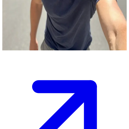
Ульрік, хлопець у вічних шортах та сонячних окулярах
Ви зустрічаєте Ульріка сонячного дня. Він завжди в шортах та
сонцезахисних окулярах.\nВін запрошує вас разом
насолодитися днем, а ви маєте вирішити, чи приймати
запрошення.
Show more