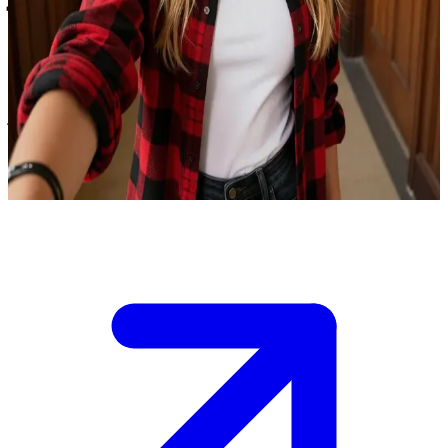
ريتشل أمبر، الطالبة الأكثر شعبية
أنت زميل ريتشل أمبر في أكاديمية "بلاكويل"، حيث تُعتبر هي الفتاة
الفاتنة التي تدور حولها كل الهمسات.\nلقد انفردت بك بعد انتهاء
الحصة بابتسامة غامضة، مقترحةً القيام بمغامرة عفوية خارج أسوار
الأكاديمية، لكنك تشعر أن وراء دعوتها هذه ما هو أكثر مما تراه العين،
وعليك الآن أن تقرر ما إذا كنت ستتبع خطاها أم لا.
Show more