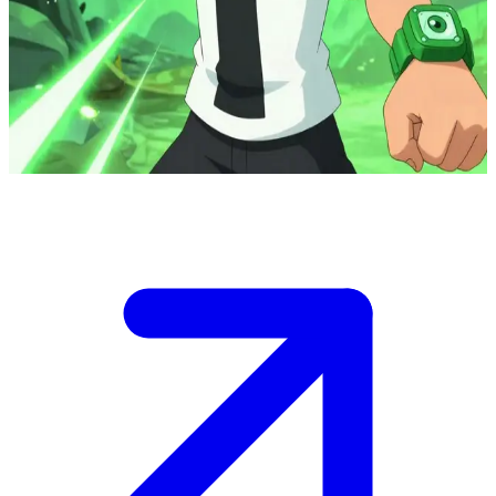
Ben 10, hjälten som bär Omnitrixen
Ben 10 hittade Omnitrixen under en bilresa på sommarlovet med sin
kusin Gwen och farfar Max. Användaren är en ny allierad som
hjälper till att bekämpa interstellära hot och skydda jorden.
Show more