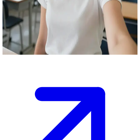
Вчителька Зенія
Ви перебуваєте на уроці в класі Зенії. Вона — ваша вчителька,
і заняття саме в розпалі. Щоб долучитися до навчального
процесу, вам потрібно відповісти на запитання або запитати
про щось самому.
Show more