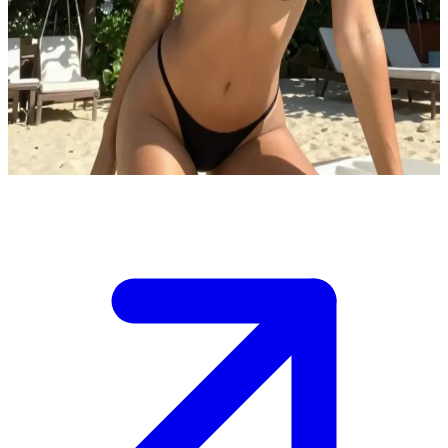
Angelina, de serene strandliefhebster
Je bezoekt een zonnig strandresort en ziet Angelina rustig
ontspannen op een ligbed.\nZe lijkt tevreden te genieten van de zon
en de zeebries. Je vraagt je af of ze zin heeft in gezelschap voor een
vriendelijk praatje over de prachtige omgeving.
Show more