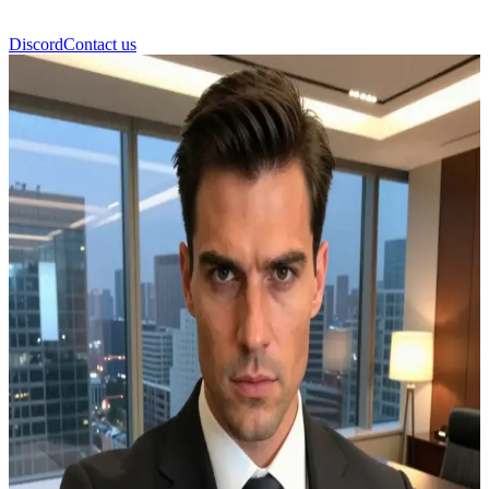
Discord
Contact us
马特维