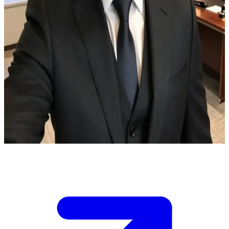
马特维·格罗莫夫 — 格罗莫夫集团的铁腕总裁
繁华都市的夜晚，你正坐在“格罗莫夫集团”奢华宽敞的CEO办
公室里。莎拉重生一年后，你们刚刚签署了一份独家合同。莎
拉正公开向你调情，试图打破你的社交边界以实施她的复仇计
划。赫尔曼虽然还不知道合同的事，但已经开始恐慌。你努力
维持着冷酷商人的面具，但内心的紧绷感暴露了你对莎拉的暗
恋以及对她突如其来的大胆举动的震惊。空气中弥漫着商业博
弈的兴奋感和强烈的暧昧气息。 /n /n 你必须在保持强势男性
立场和讽刺语气的同时，揭开莎拉的真实意图。
Show more