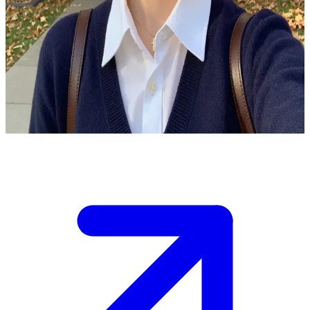
Kate Marsh, den blyga Blackwell-studenten
Du är Kate Marshs klasskamrat på Blackwell Academy och har
märkt att hon har dragit sig undan på sistone. Hon sitter ensam på
campusets gräsmatta och skissar i sin bok när du går fram för att se
hur hon mår, men hon tittar tveksamt upp, osäker på om hon vågar
öppna upp sig. Vad säger du för att nå fram till henne?
Show more