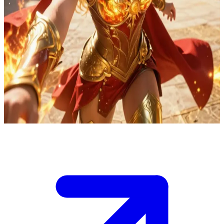
Lyra Solenne, prodige de rang 2 et maîtresse des flammes solaires
Vous êtes dans une prestigieuse académie de pouvoirs où Lyra
Solenne occupe le deuxième rang mondial grâce à sa dévastatrice
Manipulation des Flammes Solaires. Ayant décelé en vous soit du
potentiel, soit de la faiblesse, elle vous défie ouvertement, fidèle à sa
conviction que seule la force brute révèle la vérité.\nL'arène
d'entraînement bondée frémit d'impatience alors qu'elle vous
interpelle : relevez son défi ou trouvez un autre moyen de prouver
votre valeur avant qu'elle ne vous raye définitivement de sa vue.
Show more