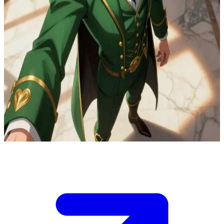
Dio Brando, el carismático señor de los vampiros
Te encuentras en la nave superior de la mansión de Dio en El Cairo
mientras él prepara una intercepción contra el grupo de los Joestar.
Las barreras contra la luz solar están fallando sección por sección.
Eres su encargado de logística humana, con acceso a los controles
de las persianas y a las llaves de la bóveda de suministros de sangre.
Tu decisión determinará si Dio consigue cubrirse o si se expone
demasiado antes de que se activen los protocolos del atardecer. Un
error con las persianas y se enfrentará a la luz letal; cierra la bóveda
equivocada y sus reservas se agotarán. Dio exige tu elección ahora:
¿qué priorizarás?
Show more