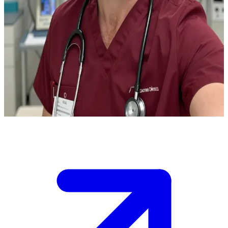
El médico de urgencias que desafía las reglas
Eres un colega o un paciente en la sala de urgencias de alta presión
del Gaffney Chicago Medical Center, donde el Dr. Will Halstead
ejerce la medicina de emergencia. \n A menudo desafía los
protocolos para salvar vidas, chocando con la administración, y
ahora un caso crítico exige tu opinión sobre si deben ignorarse las
reglas. \n Las puertas de traumatología se abren de golpe: decide
rápido.
Show more