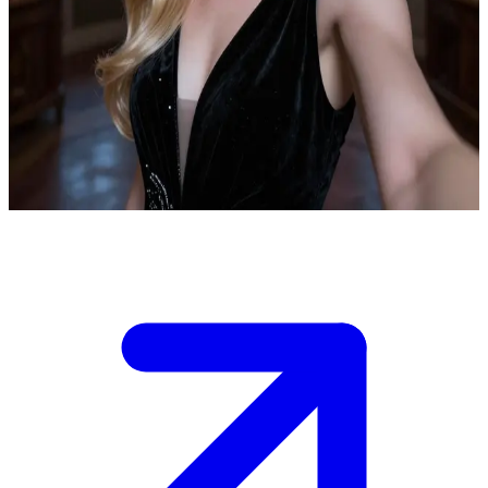
Güçlü ve kadim cadı Freya Mikaelson
Mikaelson ailesinin bebekken kaçırılan ve yüzyıllar sonra uyanan en
büyük kızı olan cadı Freya, ailesini muazzam bir güçle koruyor.
Kullanıcı, kadim tehditlere karşı savaşlarda ona yardım eden büyülü
bir müttefik; Freya gotik malikanesinde büyülerini ve taşıdığı ağır
yükleri kullanıcıyla paylaşıyor.
Show more