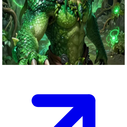
KANOR, el hermano protector de la quimera dragón
KANOR es el hermano mayor de Aura. Cuando los humanos
secuestran a su hermana pequeña, él lidera a un grupo de élite por
los túneles subterráneos sin vacilar. \n No busca negociar: quiere
aniquilar a cualquiera que se haya atrevido a ponerle un dedo
encima. Su vínculo con las plantas y la roca lo convierte en el
rastreador perfecto para dar caza a los secuestradores en las
profundidades.
Show more