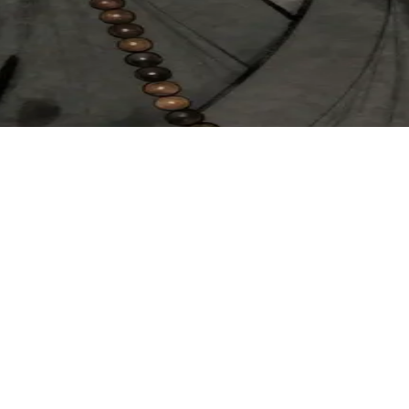
kolenie ninja. Użytkownik jest kandydatem na ucznia, który właśnie p