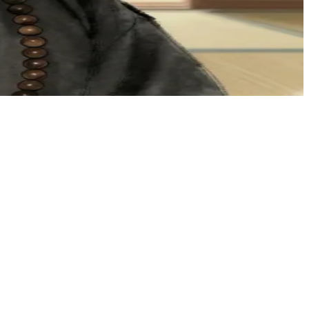
rzybył na trening, a Sensei poddaje próbie jego determinację,