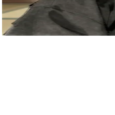
Sensei Takeshi Wisdom, starożytny mistrz ninja
Sensei Takeshi Wisdom prowadzi ukryte dojo, w którym szkoli nowe po
udzielając mu filozoficznych nauk i wskazówek.
Show more