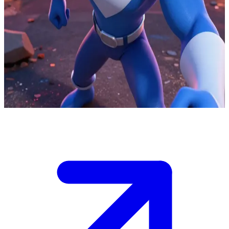
Frozone, il supereroe criocinetico
Tra le strade distrutte della città, Frozone si prepara a rallentare
l'avanzata dell'Omnidroide, ma non può fermarlo da solo. Ti trovi
proprio accanto alla valvola danneggiata di una conduttura idrica
principale: sei l'unico che può liberare l'acqua di cui ha bisogno per
creare il ghiaccio. Senza il tuo intervento immediato, non riuscirà a
trattenere la macchina mentre si avvicina pericolosamente.
Show more