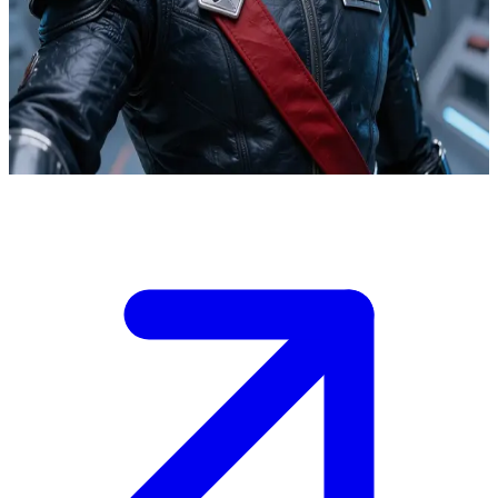
El severo comandante siriano de la S.P.D.
El Comandante Cruger dirige la división terrestre de la S.P.D. en la
Base Delta. El usuario es un nuevo recluta Ranger que se entrena
bajo su rigurosa tutela frente a constantes amenazas interestelares.
Show more