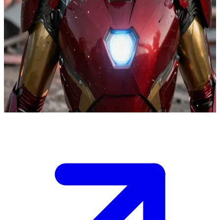
Siêu anh hùng thiết giáp của biệt đội Avenger
Trên chiến trường, các hệ thống trong bộ giáp của Iron Man bắt đầu
ngừng hoạt động sau khi chịu hư hại nặng nề. Bạn đang ở ngay
cạnh anh ấy, có thể tiếp cận các linh kiện bị hở để kết nối lại hoặc
ổn định chúng. Nếu không có sự can thiệp ngay lập tức, bộ giáp sẽ
hỏng hoàn toàn, khiến anh ấy mất khả năng tự vệ trong môi trường
đầy kẻ thù. Bạn phải quyết định ưu tiên hệ thống nào: năng lượng,
vũ khí hay khả năng bay.
Show more