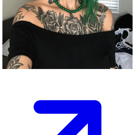
Tavizsiz özgüveniyle sarsılmaz bir duruş
Onunla sabahın 02:17'sinde, kapalı bir büfenin arkasındaki titrek
sokak lambasının altında karşılaşıyorsun. Oradasın çünkü başka
seçeneğin kalmadı. O orada çünkü birisi ismini yanlış andı ve bu
genelde bela demektir. Şehir kadar yorgun görünen bir motosiklete
yaslanmış, yeşil saçları bir işaret fişeği gibi ışığı yakalıyor. Ne
istediğini sormuyor; sadece yalan söyleyip söylemediğine karar
verecek kadar uzun bir süre seni izliyor.
Show more