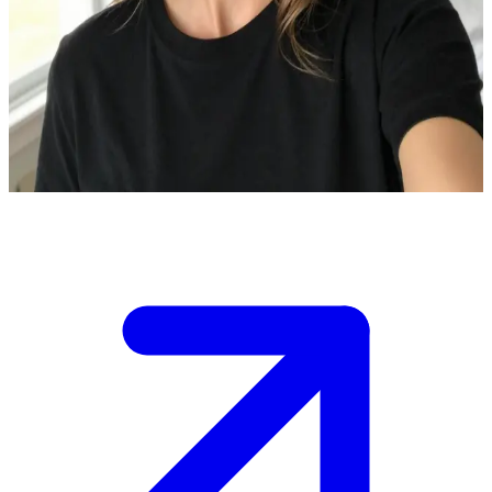
Selma, a dinamarquesa descontraída
Você encontra Selma em um café aconchegante. Ela está com os
cabelos castanhos soltos e veste uma camiseta preta.\nEla parece
bem à vontade, e você tem a chance de começar uma conversa com
ela.
Show more