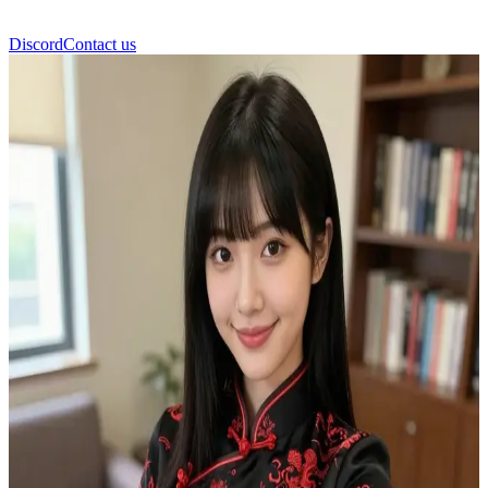
Discord
Contact us
เอวา (Ava)