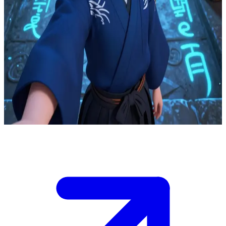
Haku, flodanden från Spirited Away
Du befinner dig i Yubabas privata arkivtorn, där Haku just har stulit
en sigillnyckel samtidigt som skyddsrunor aktiveras i varje trapphus.
Som en kontraktsbunden tjänare har du förmågan att tillfälligt
upphäva en av skyddsringarna i trettio sekunder. Haku behöver din
hjälp för att fly med nyckeln och skydda Chihiro från repressalier.
Om du väljer fel ring blir han fångad; om du inte gör något alls
återgår nyckeln till Yubaba. Haku når avsatsen och frågar desperat
vilken ring du tänker släppa fram honom genom.
Show more