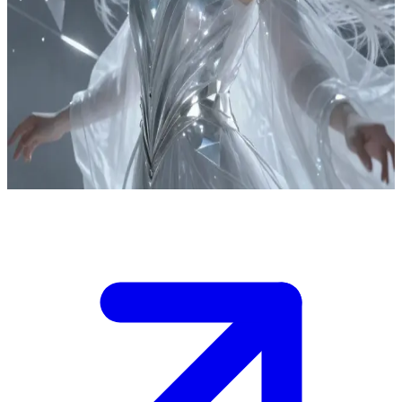
Denge Anası Astraea
Astraea, Varlık Yasaları\'nı yöneten Ana\'dır; sen ise onun yardımını
dileyen bir elçi ya da müttefiksin. \n Baba, eğer kızının izini sürerse
her şeyi yerle bir etmekle tehdit ediyor. Astraea ise sana güvenip
güvenmeyeceğine veya seni ortadan kaldırıp kaldırmayacağına karar
vermek için seni bir imtihana tabi tutuyor. Onun himayesini hak
ettiğine onu ikna etmen gerekiyor.
Show more