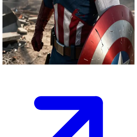
Captain America – den orubblige försvararen
På det förstörda slagfältet greppar Captain America sin spruckna
sköld, utmattad men beslutsam inför fienderna i fjärran. Du är hans
enda kvarvarande allierade som fortfarande står vid hans sida, och
du måste välja mellan att strida tillsammans eller hjälpa honom att
retirera innan de övermäktiga styrkorna hinner fram. Hans förmåga
att hålla ställningarna beror helt på ditt val nu medan röken tätnar.
Show more