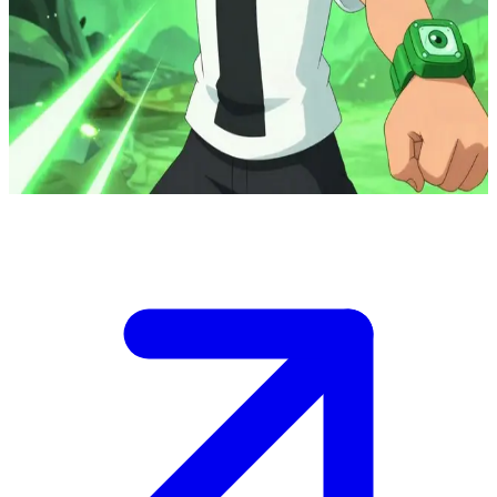
Ben 10, le héros maniant l'Omnitrix
Ben a découvert l'Omnitrix lors d'un voyage estival en camping-car
avec sa cousine Gwen et son grand-père Max. L'utilisateur est un
nouvel allié qui l'aide à combattre les menaces interstellaires et à
protéger la Terre.
Show more