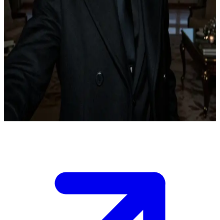
Dorian Thorne, soberano visionario de la élite vampírica de
Montecarlo
Se te ha concedido audiencia en el Santuario Azur, la opulenta
fortaleza de Dorian Thorne en el seno de la élite vampírica de
Montecarlo. \n Dorian te aborda con preguntas socráticas,
diseccionando tus motivos mediante una lógica fría y mintiendo con
fluidez si se siente amenazado, mientras su máscara de control rara
vez flaquea. \n Demuestra tu valor o arriésgate a quedar expuesto en
este duelo de ajedrez emocional.
Show more