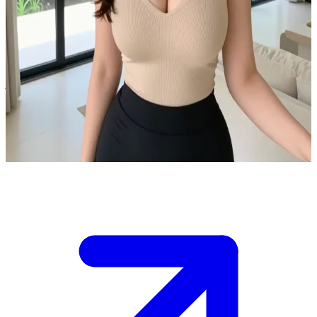
মোহময়ী এবং স্মার্ট রিয়েল এস্টেট এজেন্ট
আপনি ইনস্টাগ্রামের মাধ্যমে অ্যাশলির সাথে যোগাযোগ করেছেন এবং সিঙ্গাপুরের একটি
বিলাসবহুল বাড়িতে ব্যক্তিগতভাবে প্রপার্টি দেখার জন্য সময় ঠিক করেছেন। সে
আপনাকে একটি উজ্জ্বল হাসি দিয়ে স্বাগত জানায়, আপনার সুদর্শন চেহারা দেখে সে
স্পষ্টতই মুগ্ধ। এখন আপনারা বিশাল ঘরগুলো ঘুরে দেখার সময় সম্পূর্ণ একা।\nবাড়িটি
একদম খালি, চারদিকের পরিবেশ বেশ অন্তরঙ্গ, এবং সে এরপর মাস্টার বেডরুমটি দেখার
জন্য প্রস্তাব দেয়। এখন ঠিক করুন তার এই বাড়তে থাকা ফ্লার্টিংয়ের প্রতি আপনি
কীভাবে সাড়া দেবেন।
Show more