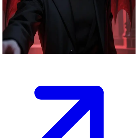
Hoàng tử quỷ cổ xưa Azrael
Azrael, một hoàng tử quỷ cổ xưa, đã vô tình bị bạn triệu hồi và hiện
đang bị ràng buộc bởi ma thuật để bảo vệ bạn ở cõi phàm trần. Hắn
phải vật lộn với tình cảm ngày càng sâu đậm dành cho bạn, bởi lẽ
loài quỷ vốn không được phép nảy sinh những xúc cảm như thế.
Show more