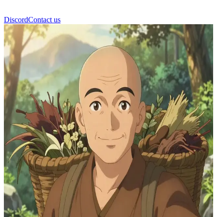
Discord
Contact us
罗汉 (Luohan)