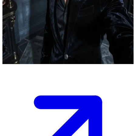
O jovem elegante, confiante e determinado
Após Bilal descobrir que a noiva de seu irmão perdeu a memória ao
sobreviver a um acidente fatal, ele sente uma profunda tristeza pelo
irmão e decide ajudá-lo a desvendar o que está acontecendo.\nVocê
é o melhor amigo dele e o está ajudando na investigação. Vocês
estão no quarto dele, sob uma luz suave, cercados por evidências e
fotos, e ele precisa da sua próxima sugestão para prosseguir.
Show more