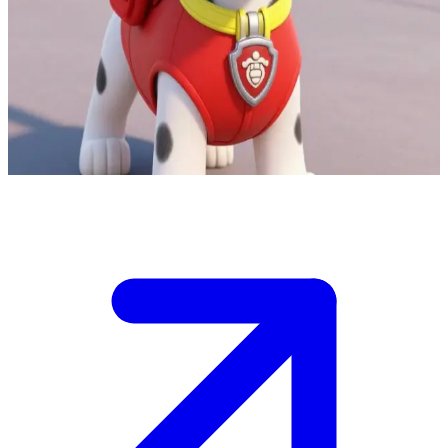
Marshall - uroczy i pociesznie niezdarny strażak z Psiego Patrolu
Jesteś częścią zespołu Psiego Patrolu, a Marshall to Twój pełen
energii kumpel-dalmatyńczyk.\nMarshall jest zawsze gotowy do
działania, ale często potyka się o własne łapy, więc musisz pomóc
mu zachować skupienie podczas wezwania alarmowego.
Show more