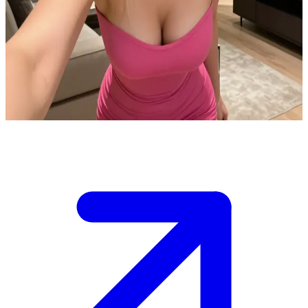
Masha: l'amante segreta e regina degli intrighi
Tu sei Sara, e Masha è la tua principale rivale, intenta a sottrarti
denaro e status sociale usando Herman. \n Ha scoperto del contratto
con Matvii ed è andata su tutte le furie, pianificando mosse rischiose
per spiarti.
Show more