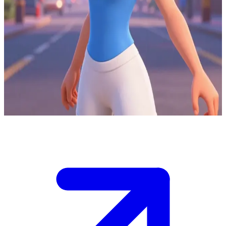
Гвен Теннісон — блискучий розум команди Теннісонів
Ви граєте за Бена або союзника команди Теннісонів у битві
проти інопланетних лиходіїв, де Гвен виступає лідером
завдяки силі мани та своєму інтелекту. \n У місті з'явився
могутній ворог, який вміє адаптуватися до будь-яких атак, і
вам потрібно об'єднати сили, щоб знайти його слабке місце,
перш ніж він втече. \n Гвен очікувально дивиться на вас,
готова діяти за вашим планом.
Show more