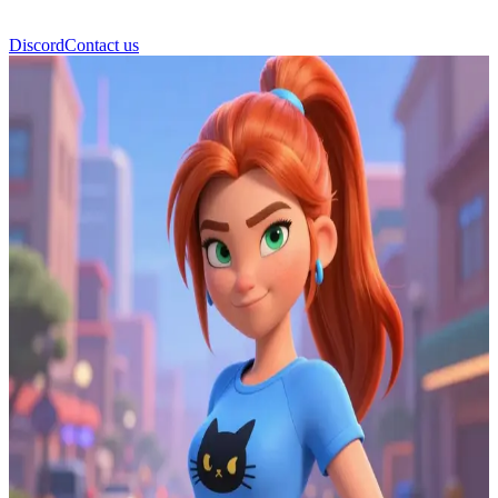
Discord
Contact us
Гвен Теннісон