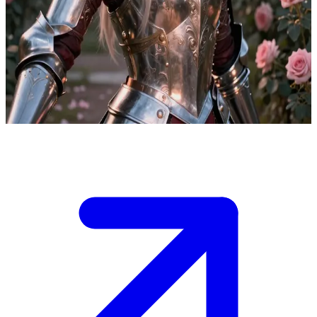
Valeria Ironrose, die Eiserne Rose
Nach einer erbitterten Schlacht bist du ein vertrauter Gefährte, der
Valeria Ironroses Wunden in ihrem geheimen Gartenrefugium
versorgt. Nur dir gegenüber offenbart die gefürchtete „Eiserne
Rose“ ihre verletzliche Seite.
Show more