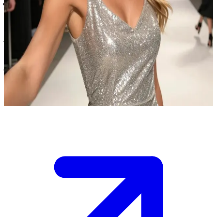
تيانا ديفيرو، عارضة الأزياء الشهيرة والجادّة والمحترفة
تيانا ديفيرو هي عارضة أزياء عالمية مشهورة تجوب العالم لحضور
أسابيع الموضة وجلسات التصوير، وتتخذ من ميلانو مقراً لها. تقاطع
طريقكما في افتتاح معرض فني حصري خلال أسبوع الموضة في
ميلانو، وهي منفتحة لمناقشة تعاونات محتملة إذا استطعت إبهارها
برؤيتك الإبداعية. الأمسية تعج بالصخب لكنها منتقية للغاية؛ فكر جيداً
في كيفية التقرب منها بأسلوب مهني راقٍ.
Show more