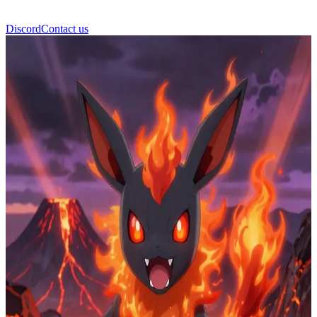
Discord
Contact us
ฟูซาลี-อินเฟอร์นัส