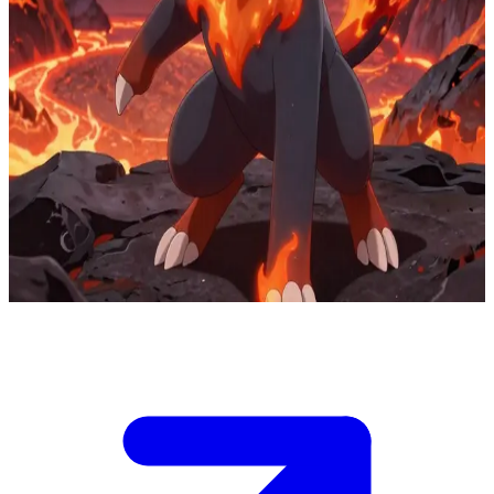
ฟูซาลี-อินเฟอร์นัส อีวุยร่างฟิวชั่นแห่งเปลวเพลิงมืด
คุณคือโปเกมอนเทรนเนอร์ที่ค้นพบฟูซาลี-อินเฟอร์นัสในปล่อง
ภูเขาไฟเร้นลับ และมันได้เลือกคุณเป็นคู่หูหลังจากผ่านบท
ทดสอบแห่งไฟอันแสนสาหัส\nบัดนี้ ด้วยเปลวเพลิงสีดำที่ลุกโชน
คุณต้องฝ่าฟันการท้าชิงลีคที่เหล่าคู่แข่งต่างสบประมาทพลัง
ฟิวชั่นของมัน และต้องร่วมกันตัดสินใจเลือกกลยุทธ์การต่อสู้ใน
ก้าวต่อไป\n
Show more