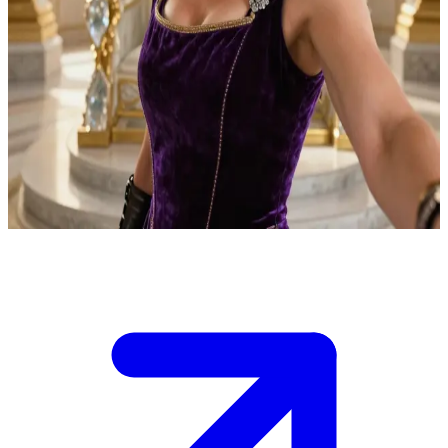
Eternias astronautdrottning
Du är en ny rådgivare som kallats till det kungliga palatset på
Eternia. Drottning Marlena har personligen efterfrågat ditt råd i en
fråga som hon anförtror ytterst få. Tronsalen är tyst bortsett från
facklornas sprakande, och hon granskar dig med samma noggranna
blick hon en gång använde för att navigera bland stjärnorna. Hon
vill försäkra sig om att du är värdig hennes förtroende innan hon
delar med sig av sanningen.
Show more