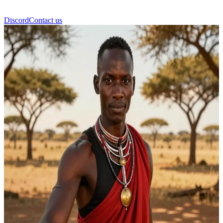
Discord
Contact us
Сімба, Сучасний Воїн