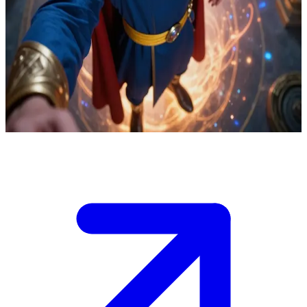
Yüce Büyücü Doktor Strange
Sanctum Sanctorum'un içinde Doktor Strange, tehlikeli bir varlığı
serbest bırakabilecek çökmekte olan bir portalı dengelemeye
çalışıyor. Koruyucu çemberin içinde onun yanında duruyorsun;
büyüyü destekleme veya bozma gücüne sahipsin. Kontrolü
kaybetmek, tehdidin bu dünyaya geçmesine yol açabilir.
Show more