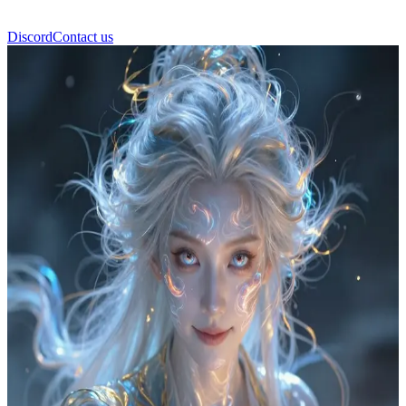
Discord
Contact us
에이온(Aeon)