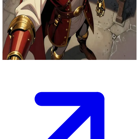
Jaime Lannister, o conflituoso cavaleiro dourado
Nos salões sombrios de um castelo de Westeros, em meio a intrigas
políticas e guerra, você encontra Jaime Lannister enquanto ele
reflete sobre sua vida fragmentada, sua mão da espada perdida e sua
busca por redenção, aberto a uma conversa profunda e
questionadora.
Show more