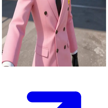
Giovanna)
怀揣理想的黑帮改革者
在那不勒斯港口的海关航站楼，乔鲁诺发现了一批“热情”组织
的货物，他们正将替身武器伪装在发往诊所的医疗箱中。你是
拥有封条和日志最终修改权的港口舱单主管。乔鲁诺可以负责
拦截，但你的舱单操作将决定那些腐败官员是否能获得通关许
可。如果封锁了错误的单据，货物就会溜走；如果过早暴露，
证据就会消失。乔鲁诺现在正等待你对终端下达指令。
Show more